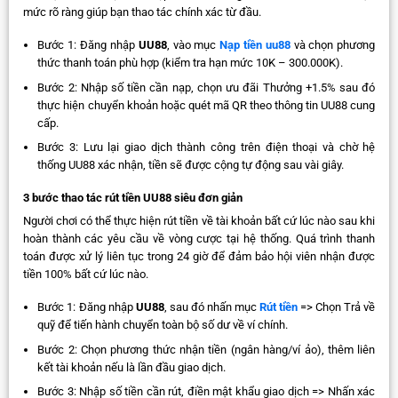
mức rõ ràng giúp bạn thao tác chính xác từ đầu.
Bước 1: Đăng nhập
UU88
, vào mục
Nạp tiền uu88
và chọn phương
thức thanh toán phù hợp (kiểm tra hạn mức 10K – 300.000K).
Bước 2: Nhập số tiền cần nạp, chọn ưu đãi Thưởng +1.5% sau đó
thực hiện chuyển khoản hoặc quét mã QR theo thông tin UU88 cung
cấp.
Bước 3: Lưu lại giao dịch thành công trên điện thoại và chờ hệ
thống UU88 xác nhận, tiền sẽ được cộng tự động sau vài giây.
3 bước thao tác rút tiền UU88 siêu đơn giản
Người chơi có thể thực hiện rút tiền về tài khoản bất cứ lúc nào sau khi
hoàn thành các yêu cầu về vòng cược tại hệ thống. Quá trình thanh
toán được xử lý liên tục trong 24 giờ để đảm bảo hội viên nhận được
tiền 100% bất cứ lúc nào.
Bước 1: Đăng nhập
UU88
, sau đó nhấn mục
Rút tiền
=> Chọn Trả về
quỹ để tiến hành chuyển toàn bộ số dư về ví chính.
Bước 2: Chọn phương thức nhận tiền (ngân hàng/ví ảo), thêm liên
kết tài khoản nếu là lần đầu giao dịch.
Bước 3: Nhập số tiền cần rút, điền mật khẩu giao dịch => Nhấn xác