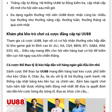
Thăng cấp tự động: Hệ thống UU88 tự động kiểm tra, cập nhật cấp
độ mới cho hội viên sau mỗi giờ.
Đa dạng nguồn thưởng: Hội viên UU88 được nhận cùng lúc nhiều
loại thưởng như thưởng nâng cấp, thưởng tuần, thưởng tháng và
quà sinh nhật.
Khám phá kho trò chơi cá cược đẳng cấp tại UU88
Tham gia cá cược UU88, bạn sẽ có cơ hội nhận thưởng siêu hấp dẫn
từ kho game giải trí đỉnh cao từ JILI, KA, CQ9, BBIN, BTi, SABA, WM,
EVO, AG,… Điều này mang đến cho hội viên hàng loạt cơ hội để kiếm
tiền cực hời ngay sau khi chiến thắng.
Cá cược thể thao tỷ lệ kèo hấp dẫn với hàng ngàn giải đấu lớn nhỏ
Sảnh cược thể thao tại
UU88
mang đến hàng loạt kèo cược phổ biến
như kèo Châu Á, Châu Âu, tài xỉu với tỷ lệ trả thưởng cạnh tranh. Hệ
thống cập nhật bảng kèo liên tục và chính xác, đảm bảo người chơi
luôn nắm bắt được những biến động mới nhất để đưa ra quyết định
vào tiền khi cược bóng đá, bóng rổ, đua xe, khúc côn cầu,…