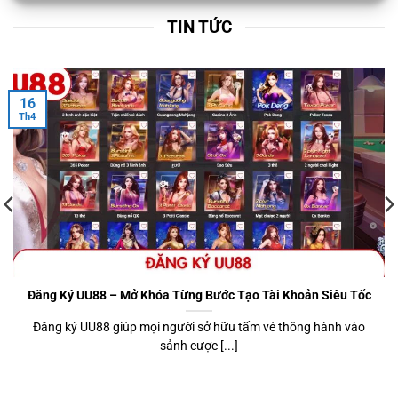
TIN TỨC
16
Th4
Đăng Ký UU88 – Mở Khóa Từng Bước Tạo Tài Khoản Siêu Tốc
Đăng ký UU88 giúp mọi người sở hữu tấm vé thông hành vào
sảnh cược [...]