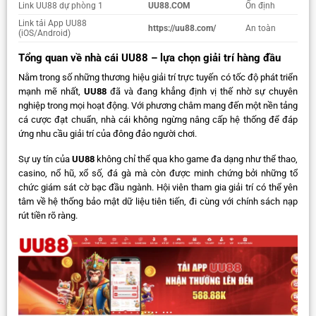
Link UU88 dự phòng 1
UU88.COM
Ổn định
Link tải App UU88
https://uu88.com/
An toàn
(iOS/Android)
Tổng quan về nhà cái UU88 – lựa chọn giải trí hàng đầu
Nằm trong số những thương hiệu giải trí trực tuyến có tốc độ phát triển
mạnh mẽ nhất,
UU88
đã và đang khẳng định vị thế nhờ sự chuyên
nghiệp trong mọi hoạt động. Với phương châm mang đến một nền tảng
cá cược đạt chuẩn, nhà cái không ngừng nâng cấp hệ thống để đáp
ứng nhu cầu giải trí của đông đảo người chơi.
Sự uy tín của
UU88
không chỉ thể qua kho game đa dạng như thể thao,
casino, nổ hũ, xổ số, đá gà mà còn được minh chứng bởi những tổ
chức giám sát cờ bạc đầu ngành. Hội viên tham gia giải trí có thể yên
tâm về hệ thống bảo mật dữ liệu tiên tiến, đi cùng với chính sách nạp
rút tiền rõ ràng.