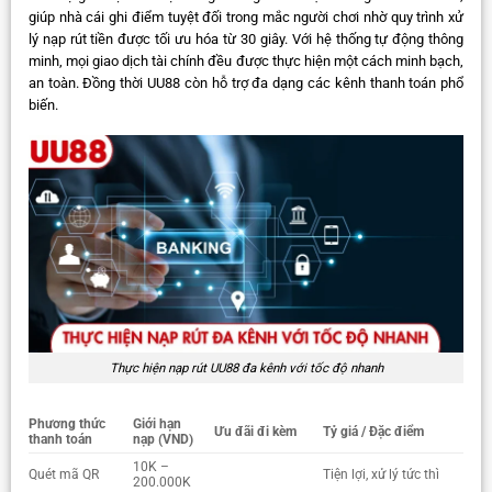
giúp nhà cái ghi điểm tuyệt đối trong mắc người chơi nhờ quy trình xử
lý nạp rút tiền được tối ưu hóa từ 30 giây. Với hệ thống tự động thông
minh, mọi giao dịch tài chính đều được thực hiện một cách minh bạch,
an toàn. Đồng thời UU88 còn hỗ trợ đa dạng các kênh thanh toán phổ
biến.
Thực hiện nạp rút UU88 đa kênh với tốc độ nhanh
Phương thức
Giới hạn
Ưu đãi đi kèm
Tỷ giá / Đặc điểm
thanh toán
nạp (VND)
10K –
Quét mã QR
Tiện lợi, xử lý tức thì
200.000K