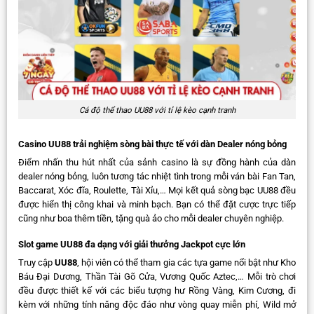
Cá độ thể thao UU88 với tỉ lệ kèo cạnh tranh
Casino UU88 trải nghiệm sòng bài thực tế với dàn Dealer nóng bỏng
Điểm nhấn thu hút nhất của sảnh casino là sự đồng hành của dàn
dealer nóng bỏng, luôn tương tác nhiệt tình trong mỗi ván bài Fan Tan,
Baccarat, Xóc đĩa, Roulette, Tài Xỉu,… Mọi kết quả sòng bạc UU88 đều
được hiển thị công khai và minh bạch. Bạn có thể đặt cược trực tiếp
cũng như boa thêm tiền, tặng quà ảo cho mỗi dealer chuyên nghiệp.
Slot game UU88 đa dạng với giải thưởng Jackpot cực lớn
Truy cập
UU88
, hội viên có thể tham gia các tựa game nổi bật như Kho
Báu Đại Dương, Thần Tài Gõ Cửa, Vương Quốc Aztec,… Mỗi trò chơi
đều được thiết kế với các biểu tượng hư Rồng Vàng, Kim Cương, đi
kèm với những tính năng độc đáo như vòng quay miễn phí, Wild mở