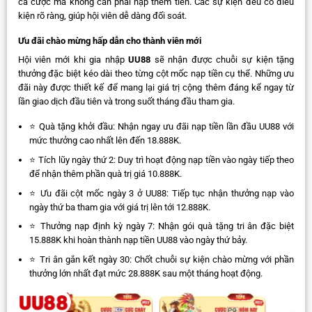
cá cược mà không cần phải nạp thêm tiền. Các sự kiện đều có điều
kiện rõ ràng, giúp hội viên dễ dàng đối soát.
Ưu đãi chào mừng hấp dẫn cho thành viên mới
Hội viên mới khi gia nhập
UU88
sẽ nhận được chuỗi sự kiện tặng
thưởng đặc biệt kéo dài theo từng cột mốc nạp tiền cụ thể. Những ưu
đãi này được thiết kế để mang lại giá trị cộng thêm đáng kể ngay từ
lần giao dịch đầu tiên và trong suốt tháng đầu tham gia.
⭐ Quà tặng khởi đầu: Nhận ngay ưu đãi nạp tiền lần đầu UU88 với
mức thưởng cao nhất lên đến 18.888K.
⭐ Tích lũy ngày thứ 2: Duy trì hoạt động nạp tiền vào ngày tiếp theo
để nhận thêm phần quà trị giá 10.888K.
⭐ Ưu đãi cột mốc ngày 3 ở UU88: Tiếp tục nhận thưởng nạp vào
ngày thứ ba tham gia với giá trị lên tới 12.888K.
⭐ Thưởng nạp định kỳ ngày 7: Nhận gói quà tặng tri ân đặc biệt
15.888K khi hoàn thành nạp tiền UU88 vào ngày thứ bảy.
⭐ Tri ân gắn kết ngày 30: Chốt chuỗi sự kiện chào mừng với phần
thưởng lớn nhất đạt mức 28.888K sau một tháng hoạt động.