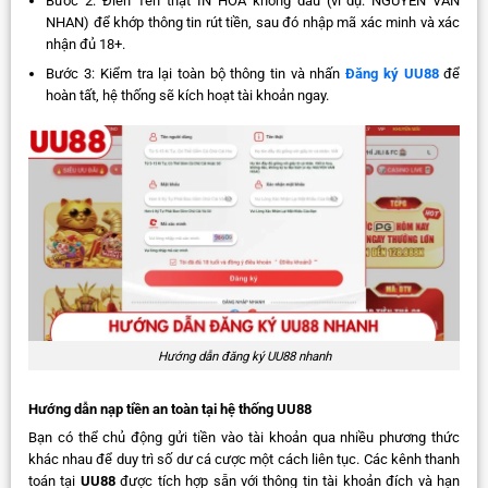
Bước 2: Điền Tên thật IN HOA không dấu (ví dụ: NGUYEN VAN
NHAN) để khớp thông tin rút tiền, sau đó nhập mã xác minh và xác
nhận đủ 18+.
Bước 3: Kiểm tra lại toàn bộ thông tin và nhấn
Đăng ký UU88
để
hoàn tất, hệ thống sẽ kích hoạt tài khoản ngay.
Hướng dẫn đăng ký UU88 nhanh
Hướng dẫn nạp tiền an toàn tại hệ thống UU88
Bạn có thể chủ động gửi tiền vào tài khoản qua nhiều phương thức
khác nhau để duy trì số dư cá cược một cách liên tục. Các kênh thanh
toán tại
UU88
được tích hợp sẵn với thông tin tài khoản đích và hạn