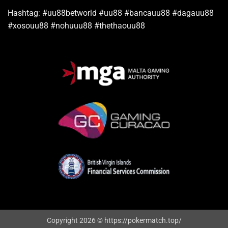
Hashtag:
#uu88betworld #uu88 #bancauu88 #dagauu88
#xosouu88 #nohuuu88 #thethaouu88
Copyright 2026 © https://pokermatch.top/