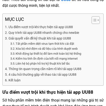
đặt cược thông minh, tiện lợi nhất.
MỤC LỤC
Ưu điểm vượt trội khi thực hiện tải app UU88
Quy trình tải app UU88 nhanh chóng cho newbie
Giải quyết vấn đề kỹ thuật khi tải app UU88
Tắt phần mềm diệt virus tạm thời khi cài đặt
Xóa bộ nhớ đệm và dữ liệu của trình duyệt web
Khởi động lại thiết bị để làm mới toàn bộ hệ thống
Kiểm tra tính ổn định của kết nối mạng internet
Liên hệ bộ phận hỗ trợ kỹ thuật khi bế tắc
Thông tin quan trọng cần nắm rõ khi tải app UU88
4 câu hỏi thường gặp về thao tác tải app UU88
Kết luận
Ưu điểm vượt trội khi thực hiện tải app UU88
Sở hữu phần mềm trên điện thoại mang lại những giá trị sử