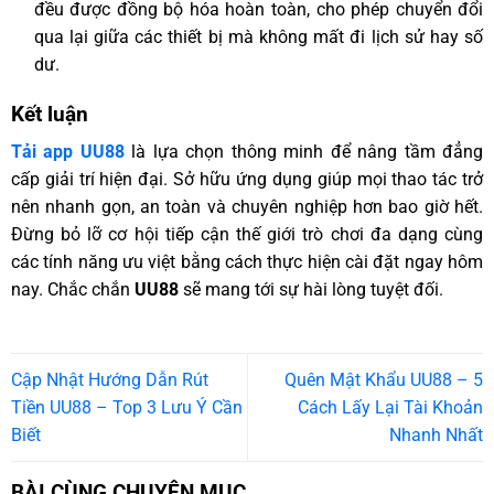
đều được đồng bộ hóa hoàn toàn, cho phép chuyển đổi
qua lại giữa các thiết bị mà không mất đi lịch sử hay số
dư.
Kết luận
Tải app UU88
là lựa chọn thông minh để nâng tầm đẳng
cấp giải trí hiện đại. Sở hữu ứng dụng giúp mọi thao tác trở
nên nhanh gọn, an toàn và chuyên nghiệp hơn bao giờ hết.
Đừng bỏ lỡ cơ hội tiếp cận thế giới trò chơi đa dạng cùng
các tính năng ưu việt bằng cách thực hiện cài đặt ngay hôm
nay. Chắc chắn
UU88
sẽ mang tới sự hài lòng tuyệt đối.
Cập Nhật Hướng Dẫn Rút
Quên Mật Khẩu UU88 – 5
Tiền UU88 – Top 3 Lưu Ý Cần
Cách Lấy Lại Tài Khoản
Biết
Nhanh Nhất
BÀI CÙNG CHUYÊN MỤC