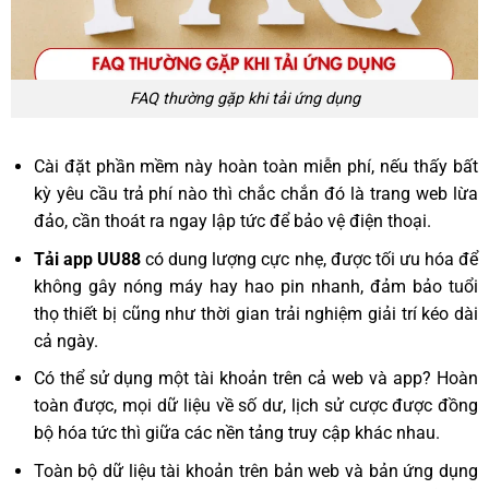
FAQ thường gặp khi tải ứng dụng
Cài đặt phần mềm này hoàn toàn miễn phí, nếu thấy bất
kỳ yêu cầu trả phí nào thì chắc chắn đó là trang web lừa
đảo, cần thoát ra ngay lập tức để bảo vệ điện thoại.
Tải app UU88
có dung lượng cực nhẹ, được tối ưu hóa để
không gây nóng máy hay hao pin nhanh, đảm bảo tuổi
thọ thiết bị cũng như thời gian trải nghiệm giải trí kéo dài
cả ngày.
Có thể sử dụng một tài khoản trên cả web và app? Hoàn
toàn được, mọi dữ liệu về số dư, lịch sử cược được đồng
bộ hóa tức thì giữa các nền tảng truy cập khác nhau.
Toàn bộ dữ liệu tài khoản trên bản web và bản ứng dụng