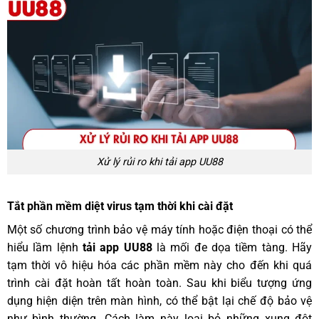
Xử lý rủi ro khi tải app UU88
Tắt phần mềm diệt virus tạm thời khi cài đặt
Một số chương trình bảo vệ máy tính hoặc điện thoại có thể
hiểu lầm lệnh
tải app UU88
là mối đe dọa tiềm tàng. Hãy
tạm thời vô hiệu hóa các phần mềm này cho đến khi quá
trình cài đặt hoàn tất hoàn toàn. Sau khi biểu tượng ứng
dụng hiện diện trên màn hình, có thể bật lại chế độ bảo vệ
như bình thường. Cách làm này loại bỏ những xung đột