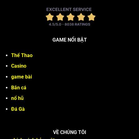
GAME NỔI BẬT
Thể Thao
Casino
game bài
Bắn cá
nổ hũ
Đá Gà
VỀ CHÚNG TÔI