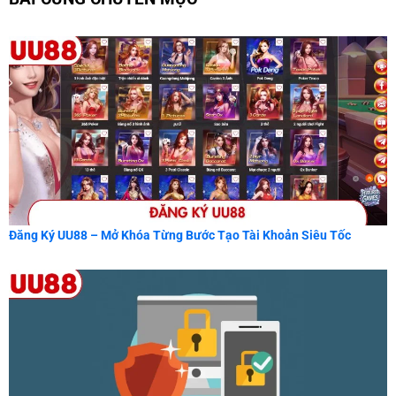
Đăng Ký UU88 – Mở Khóa Từng Bước Tạo Tài Khoản Siêu Tốc