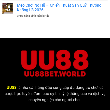
Thức
Bao
Hũ
Mẹo Chơi Nổ Hũ – Chiến Thuật Săn Quỹ Thưởng
Thách
Giờ
16
Mèo
Bản
Khổng Lồ 2026
Cháy
Th4
Tài
Lĩnh
Túi
Chức năng bình luận bị tắt
ở
Lộc
Đối
Mẹo
–
Đầu
Chơi
Chinh
Vận
Nổ
Phục
May
Hũ
Hũ
–
Vàng
Chiến
Cùng
Thuật
Linh
Săn
Vật
Quỹ
2026
Thưởng
Khổng
Lồ
2026
UU88
là nhà cái hàng đầu cung cấp đa dạng trò chơi cá
cược trực tuyến, đảm bảo uy tín, tỷ lệ thắng cao và dịch vụ
chuyên nghiệp cho người chơi.