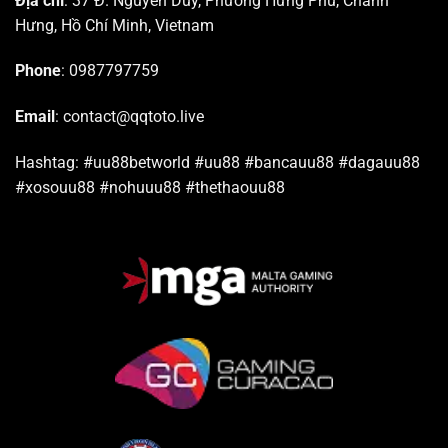
Địa chỉ
:
37 Đ. Nguyễn Duy, Phường Hưng Phú, Chánh
Hưng, Hồ Chí Minh, Vietnam
Phone
:
0987797759
Email
:
contact@qqtoto.live
Hashtag:
#uu88betworld #uu88 #bancauu88 #dagauu88
#xosouu88 #nohuuu88 #thethaouu88