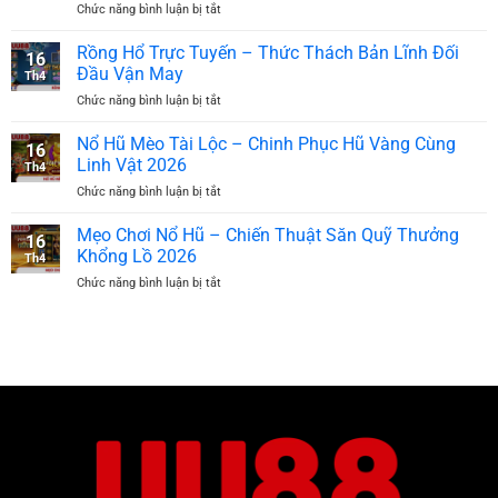
Chức năng bình luận bị tắt
ở
Mở
Xóc
Khóa
Đĩa
Rồng Hổ Trực Tuyến – Thức Thách Bản Lĩnh Đối
Từng
Baccarat: Sở hữu quy tắc tham gia đơn giản nhưng luôn
16
Online
Bước
Đầu Vận May
Th4
mang lại sức hút mãnh liệt nhờ nhịp độ trận đấu diễn ra
–
Tạo
Chức năng bình luận bị tắt
ở
Lưu
nhanh chóng. Người chơi chỉ cần dự đoán điểm số của hai
Tài
Rồng
Ý
Khoản
cửa Banker hoặc Player để mang về những khoản lợi
Hổ
Nổ Hũ Mèo Tài Lộc – Chinh Phục Hũ Vàng Cùng
Sống
Siêu
16
Trực
Còn
Linh Vật 2026
nhuận giá trị nhất.
Tốc
Th4
Tuyến
Để
Chức năng bình luận bị tắt
ở
–
Không
Roulette: Nhiều lựa chọn đặt cược từ số đơn đến nhóm
Nổ
Thức
Bao
màu, trò chơi này luôn tạo ra sự phấn khích tột độ mỗi khi
Hũ
Mẹo Chơi Nổ Hũ – Chiến Thuật Săn Quỹ Thưởng
Thách
Giờ
16
Mèo
Bản
Khổng Lồ 2026
Cháy
quả bóng bắt đầu lăn. Giao diện trực quan giúp mọi người
Th4
Tài
Lĩnh
Túi
Chức năng bình luận bị tắt
ở
theo dõi sát sao từng chuyển động nhỏ nhất của vòng
Lộc
Đối
Mẹo
–
Đầu
quay kịch tính.
Chơi
Chinh
Vận
Nổ
Phục
May
Blackjack: Đây là sân chơi dành cho những ai yêu thích
Hũ
Hũ
–
khả năng tính toán và quyết đoán trong từng quyết định rút
Vàng
Chiến
Cùng
thêm bài. Việc kiểm soát điểm số sát mốc 21 giúp bạn
Thuật
Linh
khẳng định bản lĩnh và giành chiến thắng thuyết phục
Săn
Vật
Quỹ
2026
trước đối thủ.
Thưởng
Khổng