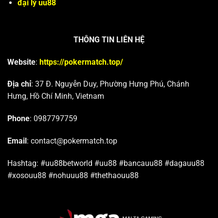
đại lý uu88
THÔNG TIN LIÊN HỆ
Website
:
https://pokermatch.top/
Địa chỉ
:
37 Đ. Nguyễn Duy, Phường Hưng Phú, Chánh
Hưng, Hồ Chí Minh, Vietnam
Phone
:
0987797759
Email
:
contact@pokermatch.top
Hashtag:
#uu88betworld #uu88 #bancauu88 #dagauu88
#xosouu88 #nohuuu88 #thethaouu88