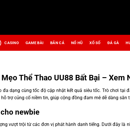
CASINO
GAME BÀI
BẮN CÁ
NỔ HŨ
XỔ SỐ
ĐÁ GÀ
H
 Mẹo Thể Thao UU88 Bất Bại – Xem 
o đa dạng cùng tốc độ cập nhật kết quả siêu tốc. Trò chơi tại
hỗ trợ củng cố niềm tin, giúp cộng đồng đam mê dễ dàng săn 
 cho newbie
ượng vượt trội từ các đơn vị phát hành danh tiếng. Dưới đây l