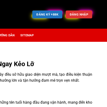
ĐĂNG KÝ +88K
ĐĂNG NHẬP
ƯỚNG DẪN
SITEMAP
Ngay Kẻo Lỡ
 đây đều sở hữu giao diện mượt mà, tạo điều kiện thuận
thưởng lớn và tận hưởng đam mê trọn vẹn nhất.
à những tên tuổi hàng đầu đang vận hành, mang đến kho