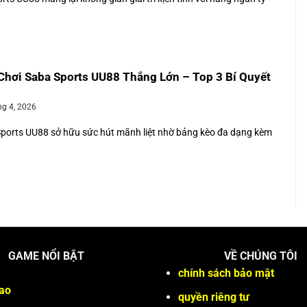
hịp.
hơi Saba Sports UU88 Thắng Lớn – Top 3 Bí Quyết
g 4, 2026
ports UU88 sở hữu sức hút mãnh liệt nhờ bảng kèo đa dạng kèm
GAME NỔI BẬT
VỀ CHÚNG TÔI
chính sách bảo mật
ao
quyền riêng tư