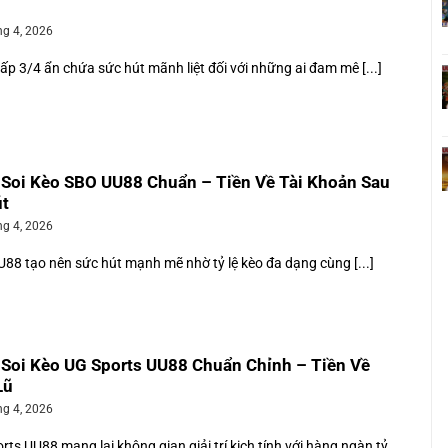
5 nền tảng chơi thể thao UU88 hấp dẫn
g 4, 2026
ấp 3/4 ẩn chứa sức hút mãnh liệt đối với những ai đam mê [...]
cược nhằm thu hồi vốn sớm. Đơn vị này cung cấp thông số thống k
với giao diện quen thuộc, cung cấp hàng nghìn trận đấu mỗi th
hanh chóng.
Soi Kèo SBO UU88 Chuẩn – Tiền Về Tài Khoản Sau
ong phú tại các giải đấu khu vực. Với thiết kế tối giản, tập tr
t
g 4, 2026
ng những bộ môn mới lạ. IM tập trung vào chiều sâu đồ họa, cập 
88 tạo nên sức hút mạnh mẽ nhờ tỷ lệ kèo đa dạng cùng [...]
hanh chóng cùng sự ổn định cao. FB chú trọng vào bóng đá ảo v
Soi Kèo UG Sports UU88 Chuẩn Chỉnh – Tiền Về
n dành cho người mới
Lũ
g 4, 2026
uốn thử sức dự đoán kết quả những trận cầu đỉnh cao. Quy tr
rts UU88 mang lại không gian giải trí kịch tính với hàng ngàn tỷ