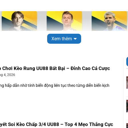
Xem thêm
p Chơi Kèo Rung UU88 Bất Bại – Đỉnh Cao Cá Cược
g 4, 2026
ng hấp dẫn nhờ tính biến động liên tục theo từng diễn biến kịch
yết Soi Kèo Chấp 3/4 UU88 – Top 4 Mẹo Thắng Cực