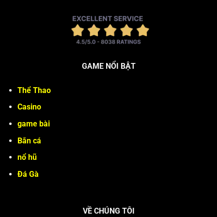
GAME NỔI BẬT
Thể Thao
Casino
game bài
Bắn cá
nổ hũ
Đá Gà
VỀ CHÚNG TÔI