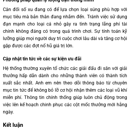
Cân đối số xu đang có để lựa chọn loại súng phù hợp với
mục tiêu mà bản thân đang nhắm đến. Tránh việc sử dụng
đạn mạnh cho loại cá nhỏ gây ra tình trạng lãng phí tài
chính không đáng có trong quá trình chơi. Sự tính toán kỹ
lưỡng giúp mọi người duy trì cuộc chơi lâu dài và tăng cơ hội
gặp được các đợt nổ hũ giá trị lớn.
Cập nhật tin tức về các sự kiện ưu đãi
Hệ thống thường xuyên tổ chức các giải đấu đi săn với giải
thưởng hấp dẫn dành cho những thành viên có thành tích
xuất sắc nhất. Anh em nên theo dõi thông báo từ chuyên
mục tin tức để không bỏ lỡ cơ hội nhận thêm các loại vũ khí
miễn phí. Thông tin chính thống giúp luôn chủ động trong
việc lên kế hoạch chinh phục các cột mốc thưởng mới hằng
ngày.
Kết luận