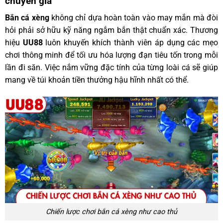
chuyên gia
Bắn cá xèng
không chỉ dựa hoàn toàn vào may mắn mà đòi
hỏi phải sở hữu kỹ năng ngắm bắn thật chuẩn xác. Thương
hiệu
UU88
luôn khuyến khích thành viên áp dụng các mẹo
chơi thông minh để tối ưu hóa lượng đạn tiêu tốn trong mỗi
lần đi săn. Việc nắm vững đặc tính của từng loài cá sẽ giúp
mang về túi khoản tiền thưởng hậu hĩnh nhất có thể.
Chiến lược chơi bắn cá xèng như cao thủ