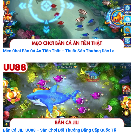
Mẹo Chơi Bắn Cá Ăn Tiền Thật – Thuật Săn Thưởng Độc Lạ
Bắn Cá JILI UU88 – Sân Chơi Đổi Thưởng Đẳng Cấp Quốc Tế