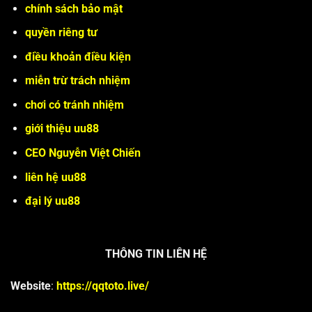
chính sách bảo mật
quyền riêng tư
điều khoản điều kiện
miễn trừ trách nhiệm
chơi có tránh nhiệm
giới thiệu uu88
CEO Nguyễn Việt Chiến
liên hệ uu88
đại lý uu88
THÔNG TIN LIÊN HỆ
Website
:
https://qqtoto.live/