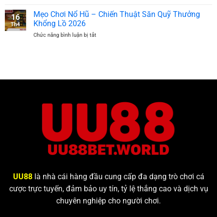
Nổ
Thức
Bao
Hũ
Mẹo Chơi Nổ Hũ – Chiến Thuật Săn Quỹ Thưởng
Thách
Giờ
16
Mèo
Bản
Khổng Lồ 2026
Cháy
Th4
Tài
Lĩnh
Túi
Chức năng bình luận bị tắt
ở
Lộc
Đối
Mẹo
–
Đầu
Chơi
Chinh
Vận
Nổ
Phục
May
Hũ
Hũ
–
Vàng
Chiến
Cùng
Thuật
Linh
Săn
Vật
Quỹ
2026
Thưởng
Khổng
Lồ
2026
UU88
là nhà cái hàng đầu cung cấp đa dạng trò chơi cá
cược trực tuyến, đảm bảo uy tín, tỷ lệ thắng cao và dịch vụ
chuyên nghiệp cho người chơi.